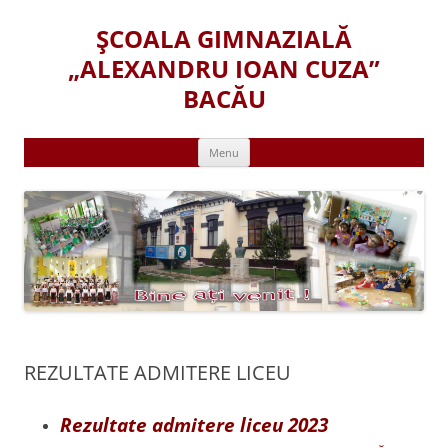
Skip
to
ŞCOALA GIMNAZIALĂ
content
„ALEXANDRU IOAN CUZA”
BACĂU
Menu
REZULTATE ADMITERE LICEU
Rezultate admitere liceu 2023