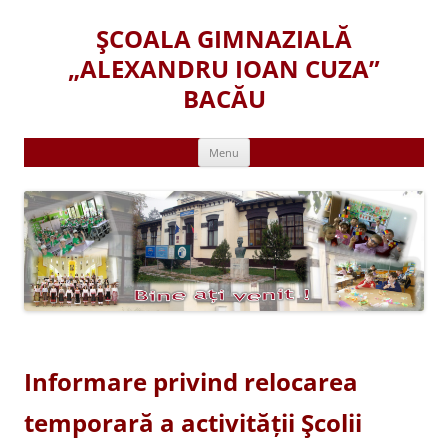
Skip
to
ŞCOALA GIMNAZIALĂ
content
„ALEXANDRU IOAN CUZA”
BACĂU
Menu
Informare privind relocarea
temporară a activității Şcolii