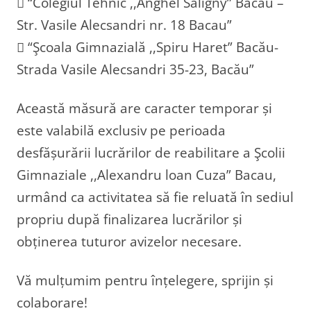
 “Colegiul Tehnic ,,Anghel Saligny” Bacău –
Str. Vasile Alecsandri nr. 18 Bacau”
 “Şcoala Gimnazială ,,Spiru Haret” Bacău-
Strada Vasile Alecsandri 35-23, Bacău”
Această măsură are caracter temporar și
este valabilă exclusiv pe perioada
desfășurării lucrărilor de reabilitare a Şcolii
Gimnaziale ,,Alexandru loan Cuza” Bacau,
urmând ca activitatea să fie reluată în sediul
propriu după finalizarea lucrărilor și
obținerea tuturor avizelor necesare.
Vă mulțumim pentru înțelegere, sprijin și
colaborare!