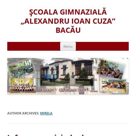
Skip
to
ŞCOALA GIMNAZIALĂ
content
„ALEXANDRU IOAN CUZA”
BACĂU
Menu
AUTHOR ARCHIVES:
MIRELA